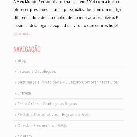
A Meu Mundo Personalizado nasceu em 2014 com a ideia de
oferecer presentes infantis personalizados com um design
diferenciado e de alta qualidade ao mercado brasileiro. E
assim a ideia logo se expandiu e virou o que somos hoje!
Leia mais.
NAVEGAÇÃO
Blog
Trocas e Devoluções
Segurança e Privacidade – É Seguro Comprar neste Site?
Entrega
Frete Grátis – Conheça as Regras
Pedidos Corporativos – Regras do Frete
Dúvidas Frequentes – FAQs
Contato