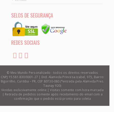
SELOS DE SEGURANÇA
REDES SOCIAIS
© Meu Mundo Personalizado - todos os direitos reservados
CNPJ 15.581.830/0001-27 | End. Alameda Princesa Izabel, 975, Bairro:
Bigorrilho, Curitiba – PR, CEP 80730-080 (*entrada pela Alameda Pres.
Taunay 920)
Vendas exclusivamente online | Visitas somente com hora marcada
| Retirada de pedidos somente após recebimento do email com a
confirmação que o pedido está pronto para coleta