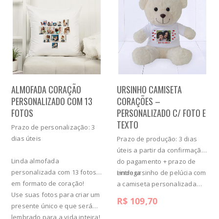
ALMOFADA CORAÇÃO
URSINHO CAMISETA
PERSONALIZADO COM 13
CORAÇÕES –
FOTOS
PERSONALIZADO C/ FOTO E
TEXTO
Prazo de personalização: 3
dias úteis
Prazo de produção: 3 dias
úteis a partir da confirmação
Linda almofada
do pagamento + prazo de
personalizada com 13 fotos
entrega
Lindo ursinho de pelúcia com
em formato de coração!
a camiseta personalizada
Use suas fotos para criar um
com corações, além da sua
R$
109,70
presente único e que será
foto e…
lembrado para a vida inteira!