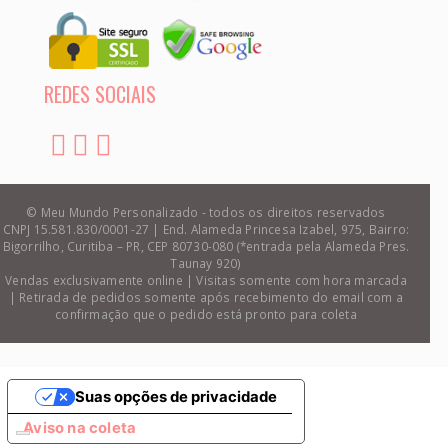
REDES SOCIAIS
© Meu Mundo Personalizado - todos os direitos reservados
CNPJ 15.581.830/0001-27 | End. Alameda Princesa Izabel, 975, Bairro:
Bigorrilho, Curitiba – PR, CEP 80730-080 (*entrada pela Alameda Pres.
Taunay 920)
Vendas exclusivamente online | Visitas somente com hora marcada
| Retirada de pedidos somente após recebimento do email com a
confirmação que o pedido está pronto para coleta
Suas opções de privacidade
Aviso na coleta