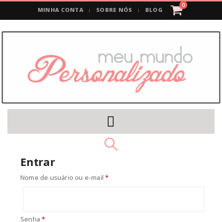
0
MINHA CONTA
SOBRE NÓS
BLOG
Entrar
Obrigatório
Nome de usuário ou e-mail
*
Obrigatório
Senha
*