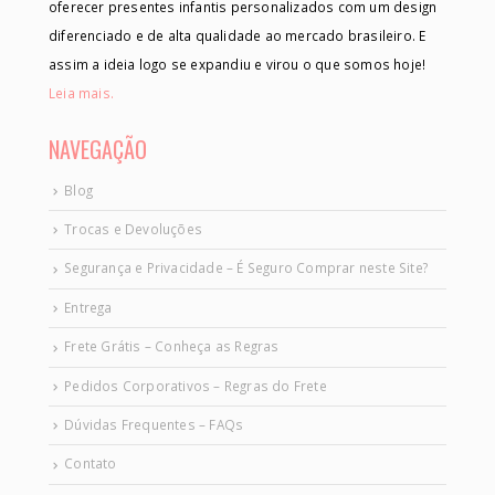
oferecer presentes infantis personalizados com um design
diferenciado e de alta qualidade ao mercado brasileiro. E
assim a ideia logo se expandiu e virou o que somos hoje!
Leia mais.
NAVEGAÇÃO
Blog
Trocas e Devoluções
Segurança e Privacidade – É Seguro Comprar neste Site?
Entrega
Frete Grátis – Conheça as Regras
Pedidos Corporativos – Regras do Frete
Dúvidas Frequentes – FAQs
Contato