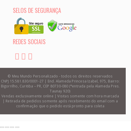
SELOS DE SEGURANÇA
REDES SOCIAIS
© Meu Mundo Personalizado - todos os direitos reservados
CNPJ 15.581.830/0001-27 | End. Alameda Princesa Izabel, 975, Bairro:
Bigorrilho, Curitiba – PR, CEP 80730-080 (*entrada pela Alameda Pres.
Taunay 920)
Vendas exclusivamente online | Visitas somente com hora marcada
| Retirada de pedidos somente após recebimento do email com a
confirmação que o pedido está pronto para coleta