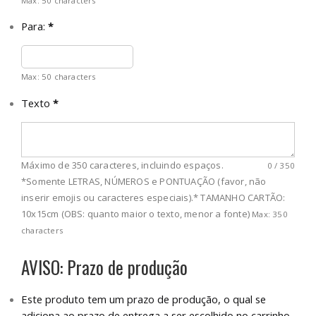
Max: 50 characters
Para:
*
Max: 50 characters
Texto
*
Máximo de 350 caracteres, incluindo espaços.
0
/
350
*Somente LETRAS, NÚMEROS e PONTUAÇÃO (favor, não
inserir emojis ou caracteres especiais).* TAMANHO CARTÃO:
10x15cm (OBS: quanto maior o texto, menor a fonte)
Max: 350
characters
AVISO: Prazo de produção
Este produto tem um prazo de produção, o qual se
adiciona ao prazo de entrega a ser escolhido no carrinho