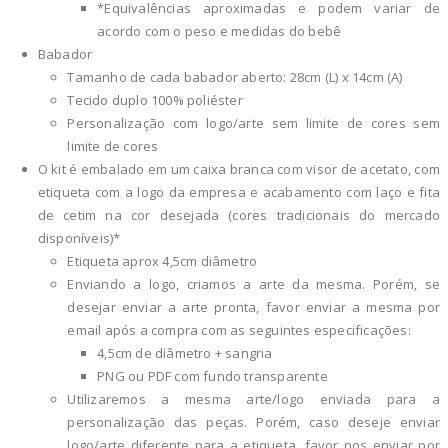
*Equivalências aproximadas e podem variar de
acordo com o peso e medidas do bebê
Babador
Tamanho de cada babador aberto: 28cm (L) x 14cm (A)
Tecido duplo 100% poliéster
Personalização com logo/arte sem limite de cores sem
limite de cores
O kit é embalado em um caixa branca com visor de acetato, com
etiqueta com a logo da empresa e acabamento com laço e fita
de cetim na cor desejada (cores tradicionais do mercado
disponíveis)*
Etiqueta aprox 4,5cm diâmetro
Enviando a logo, criamos a arte da mesma. Porém, se
desejar enviar a arte pronta, favor enviar a mesma por
email após a compra com as seguintes especificações:
4,5cm de diâmetro + sangria
PNG ou PDF com fundo transparente
Utilizaremos a mesma arte/logo enviada para a
personalização das peças. Porém, caso deseje enviar
logo/arte diferente para a etiqueta, favor nos enviar por