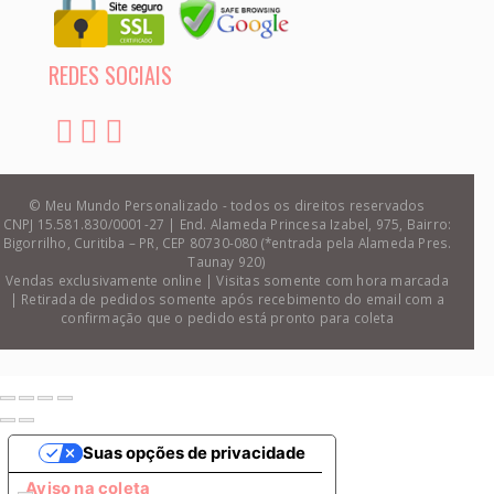
REDES SOCIAIS
© Meu Mundo Personalizado - todos os direitos reservados
CNPJ 15.581.830/0001-27 | End. Alameda Princesa Izabel, 975, Bairro:
Bigorrilho, Curitiba – PR, CEP 80730-080 (*entrada pela Alameda Pres.
Taunay 920)
Vendas exclusivamente online | Visitas somente com hora marcada
| Retirada de pedidos somente após recebimento do email com a
confirmação que o pedido está pronto para coleta
Suas opções de privacidade
Aviso na coleta