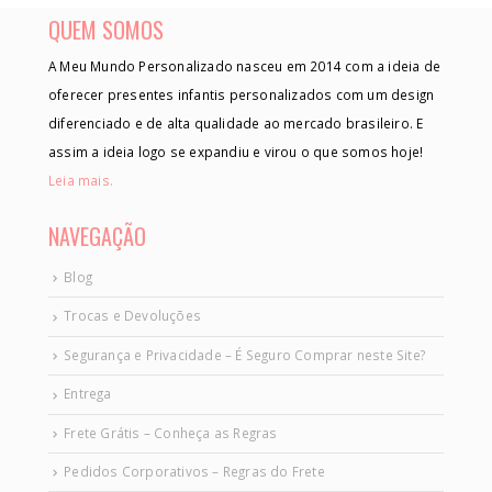
QUEM SOMOS
A Meu Mundo Personalizado nasceu em 2014 com a ideia de
oferecer presentes infantis personalizados com um design
diferenciado e de alta qualidade ao mercado brasileiro. E
assim a ideia logo se expandiu e virou o que somos hoje!
Leia mais.
NAVEGAÇÃO
Blog
Trocas e Devoluções
Segurança e Privacidade – É Seguro Comprar neste Site?
Entrega
Frete Grátis – Conheça as Regras
Pedidos Corporativos – Regras do Frete