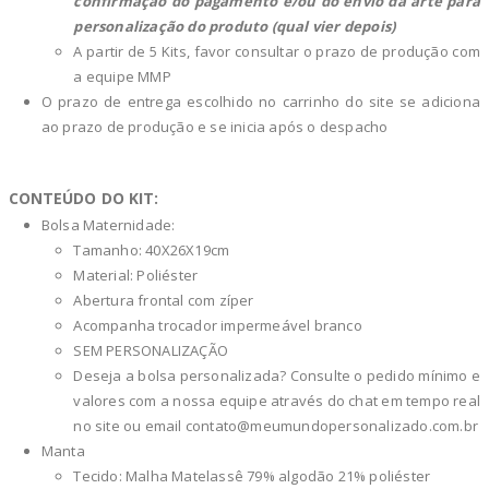
confirmação do pagamento e/ou do envio da arte para
personalização do produto (qual vier depois)
A partir de 5 Kits, favor consultar o prazo de produção com
a equipe MMP
O prazo de entrega escolhido no carrinho do site se adiciona
ao prazo de produção e se inicia após o despacho
CONTEÚDO DO KIT:
Bolsa Maternidade:
Tamanho: 40X26X19cm
Material: Poliéster
Abertura frontal com zíper
Acompanha trocador impermeável branco
SEM PERSONALIZAÇÃO
Deseja a bolsa personalizada? Consulte o pedido mínimo e
valores com a nossa equipe através do chat em tempo real
no site ou email
contato@meumundopersonalizado.com.br
Manta
Tecido: Malha Matelassê 79% algodão 21% poliéster