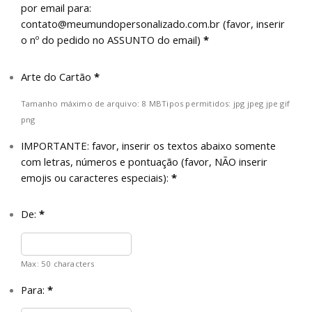
por email para:
contato@meumundopersonalizado.com.br
(favor, inserir
o nº do pedido no ASSUNTO do email)
*
Arte do Cartão
*
Tamanho máximo de arquivo: 8 MB
Tipos permitidos: jpg jpeg jpe gif
png
IMPORTANTE: favor, inserir os textos abaixo somente
com letras, números e pontuação (favor, NÃO inserir
emojis ou caracteres especiais):
*
De:
*
Max: 50 characters
Para:
*