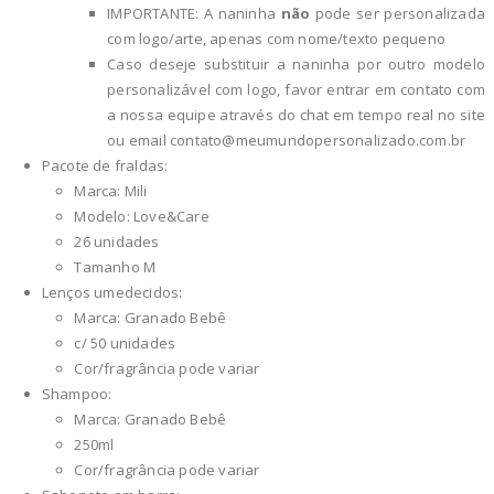
IMPORTANTE: A naninha
não
pode ser personalizada
com logo/arte, apenas com nome/texto pequeno
Caso deseje substituir a naninha por outro modelo
personalizável com logo, favor entrar em contato com
a nossa equipe através do chat em tempo real no site
ou email
contato@meumundopersonalizado.com.br
Pacote de fraldas:
Marca: Mili
Modelo: Love&Care
26 unidades
Tamanho M
Lenços umedecidos:
Marca: Granado Bebê
c/ 50 unidades
Cor/fragrância pode variar
Shampoo:
Marca: Granado Bebê
250ml
Cor/fragrância pode variar