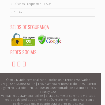
Dúvidas Frequentes – FAQs
Contato
SELOS DE SEGURANÇA
REDES SOCIAIS
© Meu Mundo Personalizado - todos os direitos reservados
CNPJ 15.581.830/0001-27 | End. Alameda Princesa Izabel, 975, Bairro:
Bigorrilho, Curitiba – PR, CEP 80730-080 (*entrada pela Alameda Pres.
Taunay 920)
Vendas exclusivamente online | Visitas somente com hora marcada
| Retirada de pedidos somente após recebimento do email com a
confirmação que o pedido está pronto para coleta