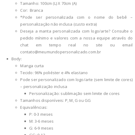
Tamanho: 100cm (L) X 70cm (A)
Cor: Branca
*Pode ser personalizada com o nome do bebê –
personalização não inclusa (custo extra)
Deseja a manta personalizada com logo/arte? Consulte o
pedido mínimo e valores com a nossa equipe através do
chat em tempo real no site ou email
contato@meumundopersonalizado.com.br
Body:
Manga curta
Tecido: 96% poliéster e 4% elastano
Pode ser personalizado com logo/arte (sem limite de cores)
– personalização inclusa
Personalização: sublimação sem limite de cores
Tamanhos disponíveis: P, M, G ou GG
Equivalências:
P: 0-3 meses
M: 3-6 meses
G: 6-9 meses
GG: 9-12