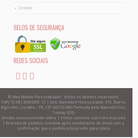
Contato
SELOS DE SEGURANÇA
REDES SOCIAIS
© Meu Mundo Personalizado - todos os direitos reservados
CNPJ 15.581.830/0001-27 | End. Alameda Princesa Izabel, 975, Bairro:
Bigorrilho, Curitiba – PR, CEP 80730-080 (*entrada pela Alameda Pres.
Taunay 920)
Vendas exclusivamente online | Visitas somente com hora marcada
| Retirada de pedidos somente após recebimento do email com a
confirmação que o pedido está pronto para coleta