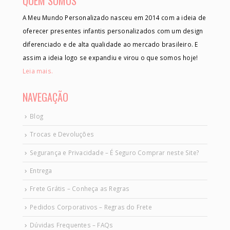
QUEM SOMOS
A Meu Mundo Personalizado nasceu em 2014 com a ideia de
oferecer presentes infantis personalizados com um design
diferenciado e de alta qualidade ao mercado brasileiro. E
assim a ideia logo se expandiu e virou o que somos hoje!
Leia mais.
NAVEGAÇÃO
Blog
Trocas e Devoluções
Segurança e Privacidade – É Seguro Comprar neste Site?
Entrega
Frete Grátis – Conheça as Regras
Pedidos Corporativos – Regras do Frete
Dúvidas Frequentes – FAQs