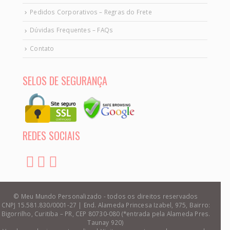
Pedidos Corporativos – Regras do Frete
Dúvidas Frequentes – FAQs
Contato
SELOS DE SEGURANÇA
REDES SOCIAIS
© Meu Mundo Personalizado - todos os direitos reservados
CNPJ 15.581.830/0001-27 | End. Alameda Princesa Izabel, 975, Bairro:
Bigorrilho, Curitiba – PR, CEP 80730-080 (*entrada pela Alameda Pres.
Taunay 920)