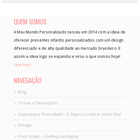
QUEM SOMOS
A Meu Mundo Personalizado nasceu em 2014 com a ideia de
oferecer presentes infantis personalizados com um design
diferenciado e de alta qualidade ao mercado brasileiro. E
assim a ideia logo se expandiu e virou o que somos hoje!
Leia mais.
NAVEGAÇÃO
Blog
Trocas e Devoluções
Segurança e Privacidade – É Seguro Comprar neste Site?
Entrega
Frete Grátis – Conheça as Regras