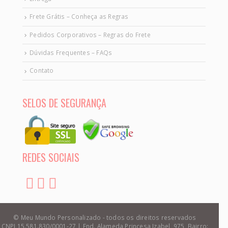
Frete Grátis – Conheça as Regras
Pedidos Corporativos – Regras do Frete
Dúvidas Frequentes – FAQs
Contato
SELOS DE SEGURANÇA
REDES SOCIAIS
© Meu Mundo Personalizado - todos os direitos reservados
CNPJ 15.581.830/0001-27 | End. Alameda Princesa Izabel, 975, Bairro: