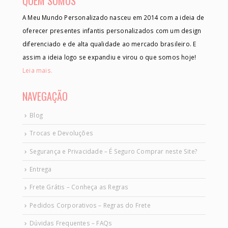
QUEM SOMOS
A Meu Mundo Personalizado nasceu em 2014 com a ideia de
oferecer presentes infantis personalizados com um design
diferenciado e de alta qualidade ao mercado brasileiro. E
assim a ideia logo se expandiu e virou o que somos hoje!
Leia mais.
NAVEGAÇÃO
Blog
Trocas e Devoluções
Segurança e Privacidade – É Seguro Comprar neste Site?
Entrega
Frete Grátis – Conheça as Regras
Pedidos Corporativos – Regras do Frete
Dúvidas Frequentes – FAQs