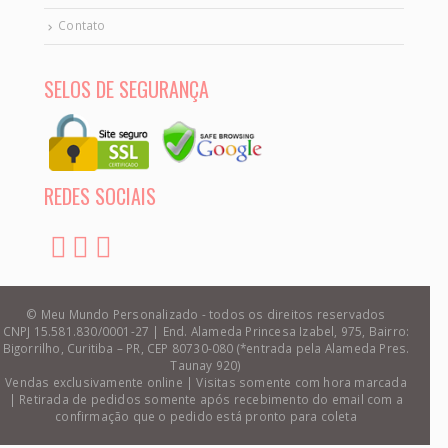
Contato
SELOS DE SEGURANÇA
REDES SOCIAIS
© Meu Mundo Personalizado - todos os direitos reservados
CNPJ 15.581.830/0001-27 | End. Alameda Princesa Izabel, 975, Bairro:
Bigorrilho, Curitiba – PR, CEP 80730-080 (*entrada pela Alameda Pres.
Taunay 920)
Vendas exclusivamente online | Visitas somente com hora marcada
| Retirada de pedidos somente após recebimento do email com a
confirmação que o pedido está pronto para coleta