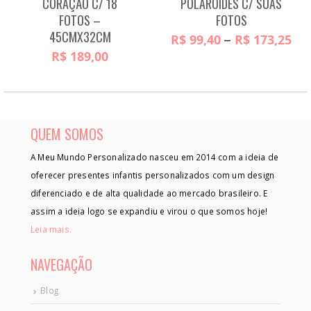
CORAÇÃO C/ 18
POLAROIDES C/ SUAS
FOTOS –
FOTOS
45CMX32CM
Faix
–
R$
99,40
R$
173,25
de
R$
189,00
preç
R$ 
atr
R$ 
QUEM SOMOS
A Meu Mundo Personalizado nasceu em 2014 com a ideia de
oferecer presentes infantis personalizados com um design
diferenciado e de alta qualidade ao mercado brasileiro. E
assim a ideia logo se expandiu e virou o que somos hoje!
Leia mais.
NAVEGAÇÃO
Blog