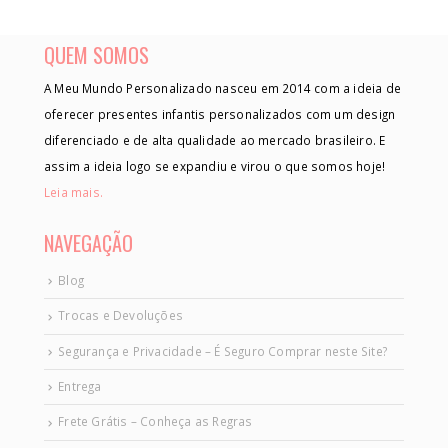
QUEM SOMOS
A Meu Mundo Personalizado nasceu em 2014 com a ideia de
oferecer presentes infantis personalizados com um design
diferenciado e de alta qualidade ao mercado brasileiro. E
assim a ideia logo se expandiu e virou o que somos hoje!
Leia mais.
NAVEGAÇÃO
Blog
Trocas e Devoluções
Segurança e Privacidade – É Seguro Comprar neste Site?
Entrega
Frete Grátis – Conheça as Regras