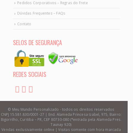
Pedidos Corporativos – Regras do Frete
Dúvidas Frequentes – FAQs
Contato
SELOS DE SEGURANÇA
REDES SOCIAIS
© Meu Mundo Personalizado - todos os direitos reservados
CNPJ 15.581.830/0001-27 | End. Alameda Princesa Izabel, 975, Bairro:
Bigorrilho, Curitiba – PR, CEP 80730-080 (*entrada pela Alameda Pres.
Taunay 920)
Vendas exclusivamente online | Visitas somente com hora marcada