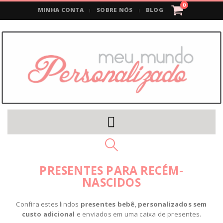
0
MINHA CONTA
SOBRE NÓS
BLOG
PRESENTES PARA RECÉM-
NASCIDOS
Confira estes lindos
presentes bebê
,
personalizados sem
custo adicional
e enviados em uma caixa de presentes.