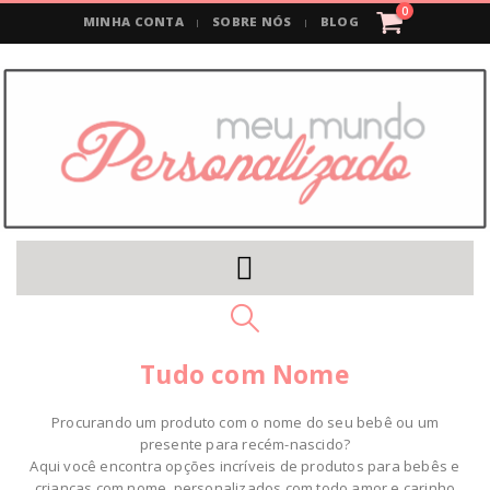
0
MINHA CONTA
SOBRE NÓS
BLOG
Tudo com Nome
Procurando um produto com o nome do seu bebê ou um
presente para recém-nascido?
Aqui você encontra opções incríveis de produtos para bebês e
crianças com nome, personalizados com todo amor e carinho