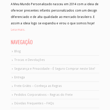
A Meu Mundo Personalizado nasceu em 2014 com a ideia de
oferecer presentes infantis personalizados com um design
diferenciado e de alta qualidade ao mercado brasileiro. E
assim a ideia logo se expandiu e virou o que somos hoje!
Leia mais.
NAVEGAÇÃO
Blog
Trocas e Devoluções
Segurança e Privacidade – É Seguro Comprar neste Site?
Entrega
Frete Grátis – Conheça as Regras
Pedidos Corporativos – Regras do Frete
Dúvidas Frequentes – FAQs