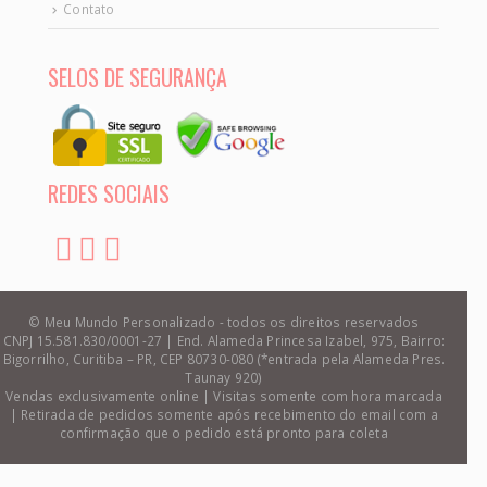
Contato
SELOS DE SEGURANÇA
REDES SOCIAIS
© Meu Mundo Personalizado - todos os direitos reservados
CNPJ 15.581.830/0001-27 | End. Alameda Princesa Izabel, 975, Bairro:
Bigorrilho, Curitiba – PR, CEP 80730-080 (*entrada pela Alameda Pres.
Taunay 920)
Vendas exclusivamente online | Visitas somente com hora marcada
| Retirada de pedidos somente após recebimento do email com a
confirmação que o pedido está pronto para coleta