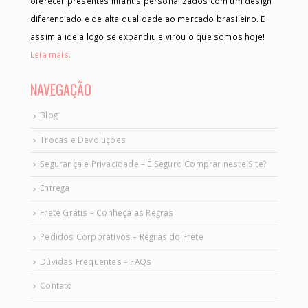
oferecer presentes infantis personalizados com um design
diferenciado e de alta qualidade ao mercado brasileiro. E
assim a ideia logo se expandiu e virou o que somos hoje!
Leia mais.
NAVEGAÇÃO
Blog
Trocas e Devoluções
Segurança e Privacidade – É Seguro Comprar neste Site?
Entrega
Frete Grátis – Conheça as Regras
Pedidos Corporativos – Regras do Frete
Dúvidas Frequentes – FAQs
Contato