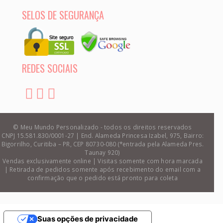
SELOS DE SEGURANÇA
REDES SOCIAIS
© Meu Mundo Personalizado - todos os direitos reservados
CNPJ 15.581.830/0001-27 | End. Alameda Princesa Izabel, 975, Bairro:
Bigorrilho, Curitiba – PR, CEP 80730-080 (*entrada pela Alameda Pres.
Taunay 920)
Vendas exclusivamente online | Visitas somente com hora marcada
| Retirada de pedidos somente após recebimento do email com a
confirmação que o pedido está pronto para coleta
Suas opções de privacidade