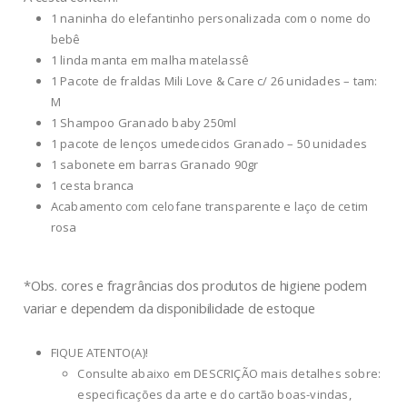
1 naninha do elefantinho personalizada com o nome do
bebê
1 linda manta em malha matelassê
1 Pacote de fraldas Mili Love & Care c/ 26 unidades – tam:
M
1 Shampoo Granado baby 250ml
1 pacote de lenços umedecidos Granado – 50 unidades
1 sabonete em barras Granado 90gr
1 cesta branca
Acabamento com celofane transparente e laço de cetim
rosa
*Obs. cores e fragrâncias dos produtos de higiene podem
variar e dependem da disponibilidade de estoque
FIQUE ATENTO(A)!
Consulte abaixo em DESCRIÇÃO mais detalhes sobre:
especificações da arte e do cartão boas-vindas,