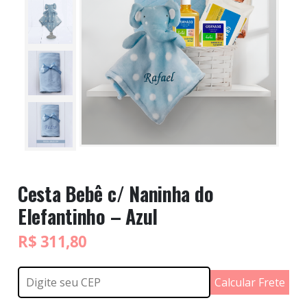
Cesta Bebê c/ Naninha do
Elefantinho – Azul
R$
311,80
Calcular Frete