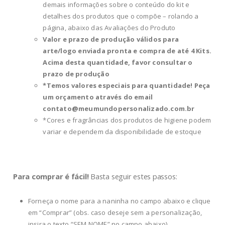
demais informações sobre o conteúdo do kit e
detalhes dos produtos que o compõe – rolando a
página, abaixo das Avaliações do Produto
Valor e prazo de produção válidos para
arte/logo enviada pronta e compra de até 4 Kits.
Acima desta quantidade, favor consultar o
prazo de produção
*Temos valores especiais para quantidade! Peça
um orçamento através do email
contato@meumundopersonalizado.com.br
*Cores e fragrâncias dos produtos de higiene podem
variar e dependem da disponibilidade de estoque
Para comprar é fácil!
Basta seguir estes passos:
Forneça o nome para a naninha no campo abaixo e clique
em “Comprar” (obs. caso deseje sem a personalização,
insira o texto “SEM NOME” no campo abaixo)