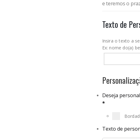
e teremos o praz
Texto de Per
Insira o texto a 
Ex: nome do(a) b
Personalizaç
Deseja personal
*
Bordad
Texto de person