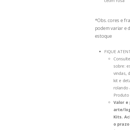
cetim rosa
*Obs. cores e fr
podem variar e 
estoque
FIQUE ATENT
Consult
sobre: e
vindas,
kit e de
rolando 
Produto
Valor e
arte/lo
Kits. A
o prazo