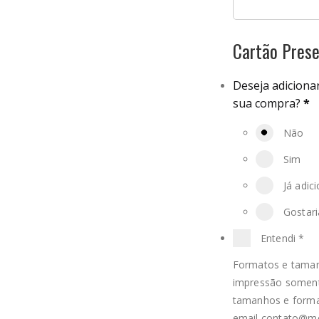
Cartão Pres
Deseja adiciona
sua compra?
*
Não
Sim
Já adic
Gostari
Entendi
*
Formatos e taman
impressão soment
tamanhos e format
email
contato@me