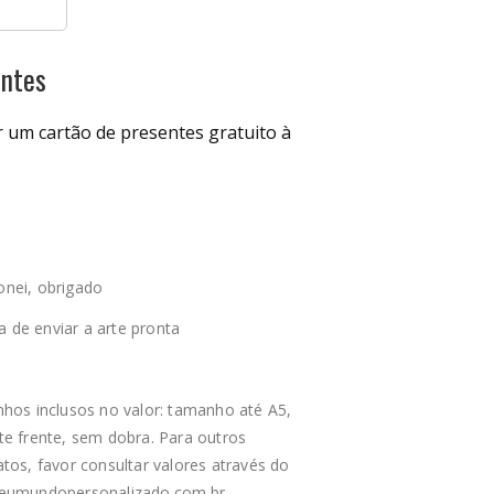
entes
r um cartão de presentes gratuito à
ionei, obrigado
a de enviar a arte pronta
hos inclusos no valor: tamanho até A5,
e frente, sem dobra. Para outros
os, favor consultar valores através do
umundopersonalizado.com.br
.