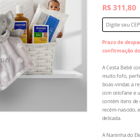
R$
311,80
Prazo de despac
confirmação d
A Cesta Bebê co
muito fofo, perf
boas-vindas a rec
com celofane e u
contém itens de
recém-nascido, e
delicada.
A Naninha do El