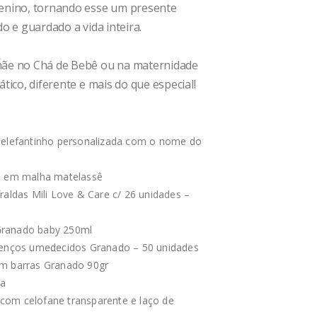
nino, tornando esse um presente
o e guardado a vida inteira.
ãe no Chá de Bebê ou na maternidade
tico, diferente e mais do que especial!
 elefantinho personalizada com o nome do
a em malha matelassê
raldas Mili Love & Care c/ 26 unidades –
ranado baby 250ml
lenços umedecidos Granado – 50 unidades
m barras Granado 90gr
ca
om celofane transparente e laço de