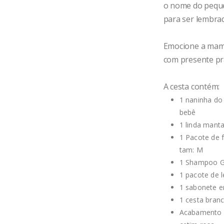
o nome do peque
para ser lembrad
Emocione a mam
com presente prá
A cesta contém:
1 naninha do
bebê
1 linda mant
1 Pacote de f
tam: M
1 Shampoo G
1 pacote de 
1 sabonete e
1 cesta bran
Acabamento c