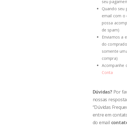
seu pagamen
Quando seu p
email com o 
possa acompa
de spam)
Enviamos a e
do comprador
somente uma 
compra)
Acompanhe o
Conta
Dúvidas?
Por fav
nossas resposta
“Dúvidas Frequen
entre em contat
do email
contat