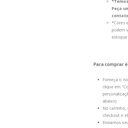
*Temos 
Peça u
contat
*Cores e
podem va
estoque
Para comprar é 
Forneça o no
clique em “C
personalizaç
abaixo)
No carrinho, 
checkout e e
Enviamos seu