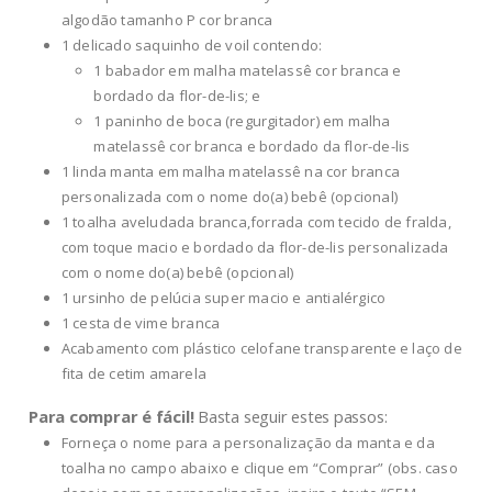
algodão tamanho P cor branca
1 delicado saquinho de voil contendo:
1 babador em malha matelassê cor branca e
bordado da flor-de-lis; e
1 paninho de boca (regurgitador) em malha
matelassê cor branca e bordado da flor-de-lis
1 linda manta em malha matelassê na cor branca
personalizada com o nome do(a) bebê (opcional)
1 toalha aveludada branca,forrada com tecido de fralda,
com toque macio e bordado da flor-de-lis personalizada
com o nome do(a) bebê (opcional)
1 ursinho de pelúcia super macio e antialérgico
1 cesta de vime branca
Acabamento com plástico celofane transparente e laço de
fita de cetim amarela
Para comprar é fácil!
Basta seguir estes passos:
Forneça o nome para a personalização da manta e da
toalha no campo abaixo e clique em “Comprar” (obs. caso