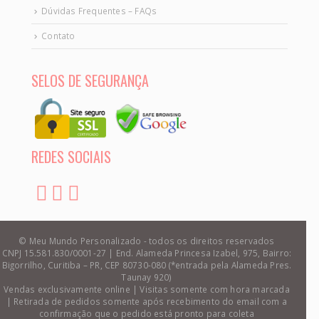
Dúvidas Frequentes – FAQs
Contato
SELOS DE SEGURANÇA
REDES SOCIAIS
© Meu Mundo Personalizado - todos os direitos reservados
CNPJ 15.581.830/0001-27 | End. Alameda Princesa Izabel, 975, Bairro:
Bigorrilho, Curitiba – PR, CEP 80730-080 (*entrada pela Alameda Pres.
Taunay 920)
Vendas exclusivamente online | Visitas somente com hora marcada
| Retirada de pedidos somente após recebimento do email com a
confirmação que o pedido está pronto para coleta