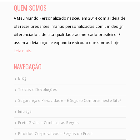
QUEM SOMOS
A Meu Mundo Personalizado nasceu em 2014 com a ideia de
oferecer presentes infantis personalizados com um design
diferenciado e de alta qualidade ao mercado brasileiro. E
assim a ideia logo se expandiu e virou o que somos hoje!
Leia mais.
NAVEGAÇÃO
Blog
Trocas e Devoluções
Segurança e Privacidade – É Seguro Comprar neste Site?
Entrega
Frete Grátis – Conheça as Regras
Pedidos Corporativos – Regras do Frete