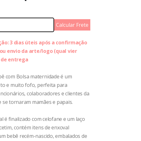
Calcular Frete
ão: 3 dias úteis após a confirmação
u envio da arte/logo (qual vier
o de entrega
bê com Bolsa maternidade é um
o e muito fofo, perfeita para
ncionários, colaboradores e clientes da
 se tornaram mamães e papais.
al é finalizado com celofane e um laço
cetim, contém itens de enxoval
 um bebê recém-nascido, embalados de