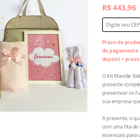
R$
443,96
Prazo de produç
do pagamento o
depois) + praz
O Kit Mamãe Be
presente complet
presentear os fu
sua empresa que
A presente, o qu
com uma fita de 
essenciais para