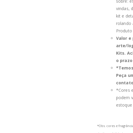
sobre: e
vindas,
kit e de
rolando 
Produto
Valor e
arte/lo
Kits. A
o prazo
*Temos 
Peça u
contat
*Cores e
podem va
estoque
*Obs. cores e fragrânc