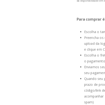
da disponibilidade em 
Para comprar é 
Escolha o t
Preencha os 
upload da lo
e clique em 
Escolha o fre
o pagament
Enviamos seu
seu pagamen
Quando seu p
prazo de pro
código/link 
acompanhar a
spam)