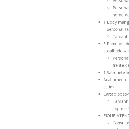
Personal
Personal
nome do 
1 Body manga
– personaliz
Tamanho
3 Paninhos d
atoalhado – 
Personal
frente d
1 Sabonete l
Acabamento c
cetim
Cartão boas-
Tamanho
impress
FIQUE ATENT
Consult