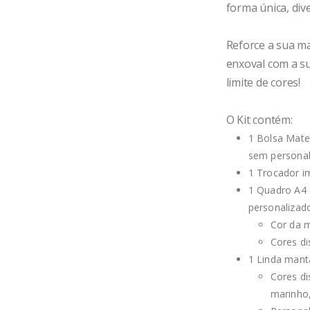
forma única, dive
Reforce a sua m
enxoval com a su
limite de cores!
O Kit contém:
1 Bolsa Mate
sem personal
1 Trocador i
1 Quadro A4 
personaliza
Cor da m
Cores di
1 Linda man
Cores di
marinho,