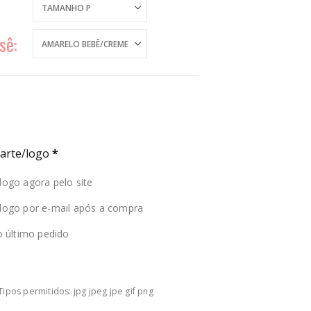
sê
 arte/logo
*
logo agora pelo site
/logo por e-mail após a compra
do último pedido
Tipos permitidos: jpg jpeg jpe gif png