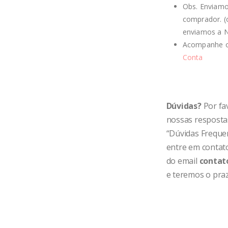
Obs. Enviamo
comprador. (
enviamos a 
Acompanhe o
Conta
Dúvidas?
Por fav
nossas resposta
“Dúvidas Frequen
entre em contat
do email
contat
e teremos o praz