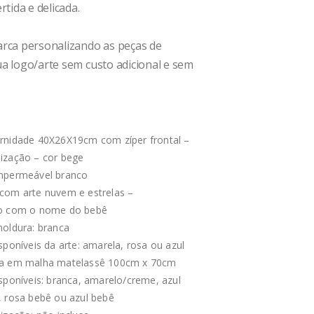
rtida e delicada.
arca personalizando as peças de
a logo/arte sem custo adicional e sem
rnidade 40X26X19cm com zíper frontal –
ização – cor bege
mpermeável branco
com arte nuvem e estrelas –
do com o nome do bebê
oldura: branca
sponíveis da arte: amarela, rosa ou azul
ta em malha matelassê 100cm x 70cm
sponíveis: branca, amarelo/creme, azul
 rosa bebê ou azul bebê