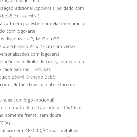
ização: não inclusa
ização adicional (opcional): bordado com
bebê (custo extra)
 curta em poliéster com elastano branco
ado com logo/arte
s disponíveis: P, M, G ou GG
e boca branco 24 x 27 cm com verso
personalizados com logo/art
e
izações sem limite de cores, somente na
e cada paninho – inclusas
íquido 250ml Granado Bebê
om celofane transparente e laço de
vindas com logo (opcional)
 e formato do cartão incluso: 10x15cm,
ão somente frente, sem dobra
O(A)!
e abaixo em DESCRIÇÃO mais detalhes