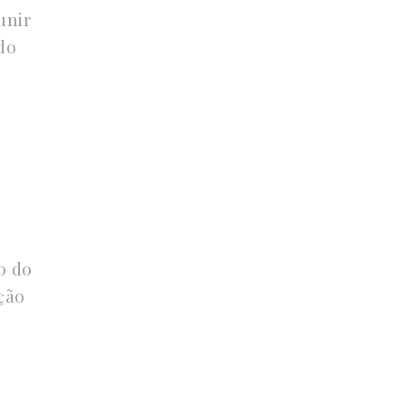
unir
do
o do
ção