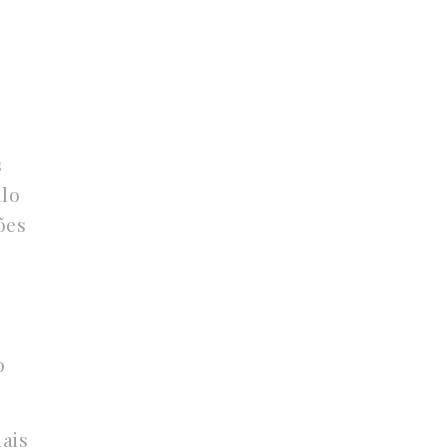
s
ilo
ões
o
ais