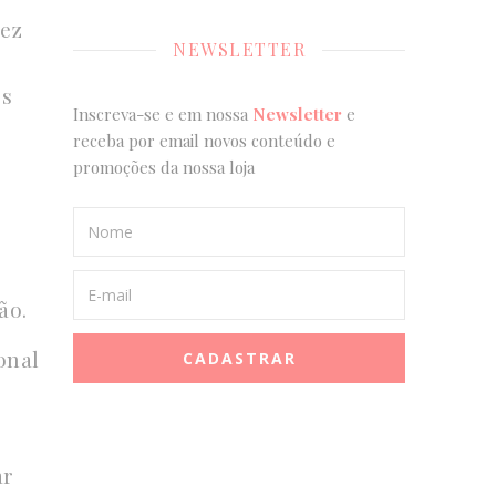
vez
NEWSLETTER
os
Inscreva-se e em nossa
Newsletter
e
receba por email novos conteúdo e
promoções da nossa loja
ão.
onal
ar